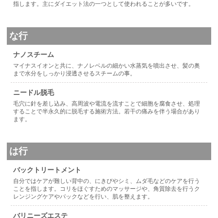
指します。主にダイエット法の一つとして使われることが多いです。
な行
ナノスチーム
マイナスイオンと共に、ナノレベルの細かい水蒸気を噴出させ、髪の奥
まで水分をしっかり浸透させるスチームの事。
ニードル脱毛
毛穴に針を差し込み、高周波や電流を流すことで細胞を腐食させ、処理
することで半永久的に脱毛する施術方法。若干の痛みを伴う場合があり
ます。
は行
バックトリートメント
自分ではケアが難しい背中の、にきびやシミ、ムダ毛などのケアを行う
ことを指します。コリをほぐすためのマッサージや、角質除去を行うク
レンジングケアやパックなどを行い、肌を整えます。
バリニーズエステ