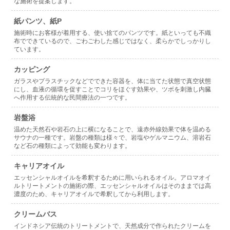
な施術を提案します。
紙パンツ、紙P
施術時にお客様が着用する、使い捨てのパンツです。紙といっても不織
布でできているので、ごわごわした感じではなく、柔らかでしっかりし
ています。
カッピング
ガラスやプラスチックなどでできた容器を、体に当てた状態で真空状態
にし、血液の循環を促すことでコリをほぐす効果や、ツボを刺激し内臓
へ作用する伝統的な民間療法の一つです。
岩盤浴
温めた天然石や岩石の上に横になることで、遠赤外線効果で体を温める
サウナの一種です。岩盤の種類は様々で、岩塩やゲルマニウム、溶岩石
など石の種類によって効能も変わります。
キャリアオイル
エッセンシャルオイルを希釈するために用いられるオイル。アロマオイ
ルトリートメントの施術の際、エッセンシャルオイルはそのままでは高
濃度のため、キャリアオイルで希釈してから利用します。
クリームバス
インドネシア伝統のトリートメントで、天然成分で作られたクリームを