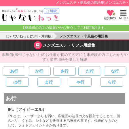
メンズエステ・非風俗の用語集|メンズエステ・非
0
MENU
検討BOX
【非風俗のみ】の情報だから安心してご利用頂けます。
じゃないねっと[九州・沖縄版]
メンズエステ・非風俗の用語集
メンズエステ・リフレ用語集
非風俗(風俗じゃない！)のお仕事が初めての方にも未経験の方にもわかりや
すく業界用語を優しく解説
あ行
か行
さ行
た行
な行
は行
ま行
や行
ら行
あ行
IPL（アイピーエル）
IPLとは、レーザーよりも弱い、広範囲の波長の光を照射することで、肌
のハリ、くすみ、シミなどを改善する治療器の事です。代表的なものと
して、フォトフェイシャルがあります。