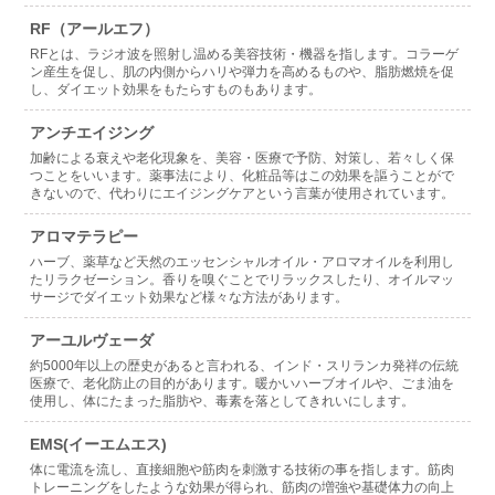
RF（アールエフ）
RFとは、ラジオ波を照射し温める美容技術・機器を指します。コラーゲ
ン産生を促し、肌の内側からハリや弾力を高めるものや、脂肪燃焼を促
し、ダイエット効果をもたらすものもあります。
アンチエイジング
加齢による衰えや老化現象を、美容・医療で予防、対策し、若々しく保
つことをいいます。薬事法により、化粧品等はこの効果を謳うことがで
きないので、代わりにエイジングケアという言葉が使用されています。
アロマテラピー
ハーブ、薬草など天然のエッセンシャルオイル・アロマオイルを利用し
たリラクゼーション。香りを嗅ぐことでリラックスしたり、オイルマッ
サージでダイエット効果など様々な方法があります。
アーユルヴェーダ
約5000年以上の歴史があると言われる、インド・スリランカ発祥の伝統
医療で、老化防止の目的があります。暖かいハーブオイルや、ごま油を
使用し、体にたまった脂肪や、毒素を落としてきれいにします。
EMS(イーエムエス)
体に電流を流し、直接細胞や筋肉を刺激する技術の事を指します。筋肉
トレーニングをしたような効果が得られ、筋肉の増強や基礎体力の向上