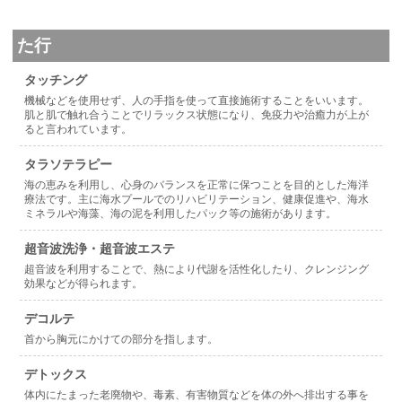
た行
タッチング
機械などを使用せず、人の手指を使って直接施術することをいいます。
肌と肌で触れ合うことでリラックス状態になり、免疫力や治癒力が上が
ると言われています。
タラソテラピー
海の恵みを利用し、心身のバランスを正常に保つことを目的とした海洋
療法です。主に海水プールでのリハビリテーション、健康促進や、海水
ミネラルや海藻、海の泥を利用したパック等の施術があります。
超音波洗浄・超音波エステ
超音波を利用することで、熱により代謝を活性化したり、クレンジング
効果などが得られます。
デコルテ
首から胸元にかけての部分を指します。
デトックス
体内にたまった老廃物や、毒素、有害物質などを体の外へ排出する事を