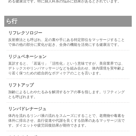
める健康法です。特に婦人科系の悩みに効果があるとされています。
ら行
リフレクソロジー
反射療法とも呼ばれ、足の裏や手にある特定部位をマッサージすること
で体の他の部分に変化が起き、全身の機能を活発にする健康法です。
リジュベネーション
直訳すると、「若返り」「活性化」という意味ですが、美容業界では、
デトックスやリンパマッサージなどを組み合わせ、体内環境を実年齢よ
り若く保つための総合的なボディケアのことを言います。
リフトアップ
加齢によるしわやたるみを解消するケアの事を指します。リフティング
とも呼ばれます。
リンパドレナージュ
体内を流れるリンパ液の流れをスムーズにすることで、老廃物や毒素を
体外に排出させ、血行促進や代謝を良くする効果のあるマッサージ法で
す。ダイエットや疲労回復効果が期待できます。