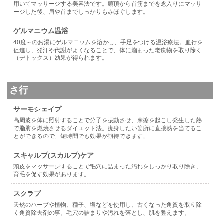
用いてマッサージする美容法です。頭頂から首筋までを念入りにマッサ
ージした後、肩や首までしっかりもみほぐします。
ゲルマニウム温浴
40度～のお湯にゲルマニウムを溶かし、手足をつける温浴療法。血行を
促進し、発汗や代謝がよくなることで、体に溜まった老廃物を取り除く
（デトックス）効果が得られます。
さ行
サーモシェイプ
高周波を体に照射することで分子を振動させ、摩擦を起こし発生した熱
で脂肪を燃焼させるダイエット法。痩身したい箇所に直接熱を当てるこ
とができるので、短時間でも効果が期待できます。
スキャルプ(スカルプ)ケア
頭皮をマッサージすることで毛穴に詰まった汚れをしっかり取り除き、
育毛を促す効果があります。
スクラブ
天然のハーブや植物、種子、塩などを使用し、古くなった角質を取り除
く角質除去剤の事。毛穴の詰まりや汚れを落とし、肌を整えます。