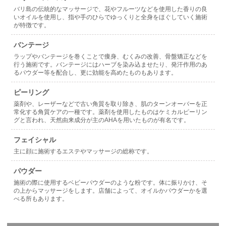
バリ島の伝統的なマッサージで、花やフルーツなどを使用した香りの良
いオイルを使用し、指や手のひらでゆっくりと全身をほぐしていく施術
が特徴です。
バンテージ
ラップやバンテージを巻くことで痩身、むくみの改善、骨盤矯正などを
行う施術です。バンテージにはハーブを染み込ませたり、発汗作用のあ
るパウダー等を配合し、更に効能を高めたものもあります。
ピーリング
薬剤や、レーザーなどで古い角質を取り除き、肌のターンオーバーを正
常化する角質ケアの一種です。薬剤を使用したものはケミカルピーリン
グと言われ、天然由来成分が主のAHAを用いたものが有名です。
フェイシャル
主に顔に施術するエステやマッサージの総称です。
パウダー
施術の際に使用するベビーパウダーのような粉です。体に振りかけ、そ
の上からマッサージをします。店舗によって、オイルかパウダーかを選
べる所もあります。