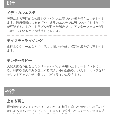
ま行
メディカルエステ
医師による専門的な知識やアドバイスに基づき施術を行うエステを指し
ます。医療機器による施術や、通常のエステでは難しい施術も行うこと
が可能です。また、トラブルが起きた場合でも、アフターフォローがし
っかりしているという特徴もあります。
モイスチャライジング
化粧水やクリームなどで、肌にに潤いを与え、保湿効果を保つ事を指し
ます。
モンテセラピー
天然の鉱石を配合したクリームやパックを用いたトリートメントによ
る、筋肉や骨の歪みを矯正する施術。小顔効果や、バスト、ヒップなど
をリフトアップさせ、美しいボディラインに整えます。
や行
よもぎ蒸し
裸の状態でマントをかぶり、穴の空いた椅子に座った状態で、椅子の下
からよもぎやハーブをブレンドし煮立たせ発生したスチームで全身を温