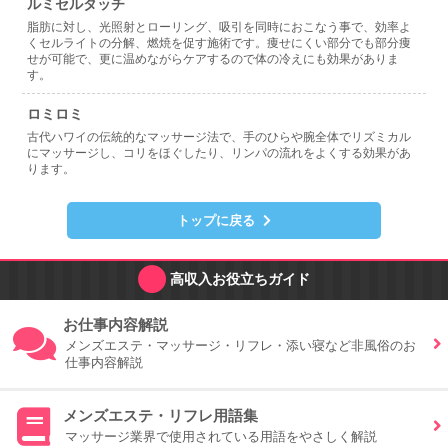
ルミセルタッチ
脂肪に対し、光照射とローリング、吸引を同時におこなう事で、効率よ
くセルライトの分解、燃焼を促す施術です。痩せにくい部分でも部分痩
せが可能で、更に温めながらケアするので体の冷えにも効果がありま
す。
ロミロミ
古代ハワイの伝統的なマッサージ法で、手のひらや腕全体でリズミカル
にマッサージし、コリをほぐしたり、リンパの流れをよくする効果があ
ります。
トップに戻る
高収入お役立ちガイド
お仕事内容解説
メンズエステ・マッサージ・リフレ・添い寝など非風俗のお
仕事内容解説
メンズエステ・リフレ用語集
マッサージ業界で使用されている用語をやさしく解説