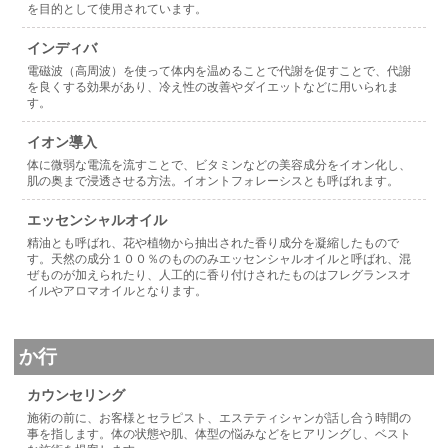
を目的として使用されています。
インディバ
電磁波（高周波）を使って体内を温めることで代謝を促すことで、代謝
を良くする効果があり、冷え性の改善やダイエットなどに用いられま
す。
イオン導入
体に微弱な電流を流すことで、ビタミンなどの美容成分をイオン化し、
肌の奥まで浸透させる方法。イオントフォレーシスとも呼ばれます。
エッセンシャルオイル
精油とも呼ばれ、花や植物から抽出された香り成分を凝縮したもので
す。天然の成分１００％のもののみエッセンシャルオイルと呼ばれ、混
ぜものが加えられたり、人工的に香り付けされたものはフレグランスオ
イルやアロマオイルとなります。
か行
カウンセリング
施術の前に、お客様とセラピスト、エステティシャンが話し合う時間の
事を指します。体の状態や肌、体型の悩みなどをヒアリングし、ベスト